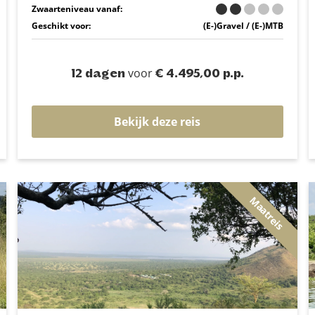
Zwaarteniveau vanaf:
Geschikt voor:
(E-)Gravel / (E-)MTB
voor
12 dagen
€ 4.495,00 p.p.
Bekijk deze reis
Maatreis