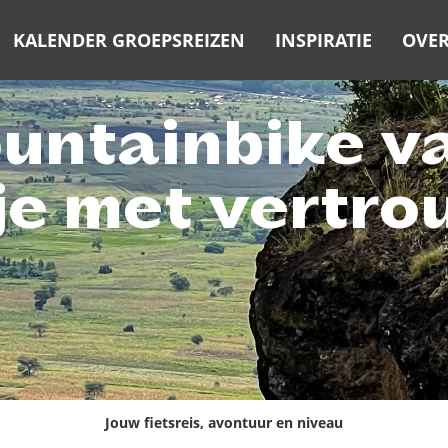
KALENDER GROEPSREIZEN
INSPIRATIE
OVER
ountainbike va
 je met vertr
Jouw fietsreis, avontuur en niveau