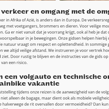
et verkeer en omgang met de om
eker in Afrika of Azië, is anders dan in Europa. De verkeersr
 weg met voetgangers, brommers en dieren. Voor veilige mou
en. Ga er niet vanuit dat je voorrang krijgt, ook al heb je da
oorspelbaar in je bewegingen. Onze gidsen helpen hierbij d
 de natuur vraagt om respect en oplettendheid. In sommige
n we altijd veilige afstand. We instrueren je voor vertrek ho
 ziet. Door rustig te blijven en de instructies van de gids op 
van een risico.
n een volgauto en technische 
tainbike vakantie
stelling tijdens onze reizen is de aanwezigheid van de volga
niet alleen de bagage, maar dient ook als mobiele veilighe
 halverwege de rit overvallen door vermoeidheid? Dan kun