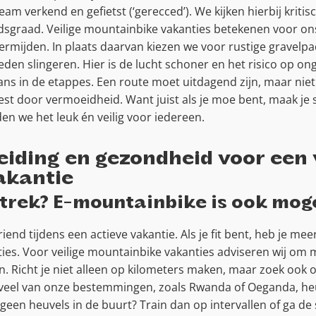
am verkend en gefietst (‘gerecced’). We kijken hierbij kriti
dsgraad. Veilige mountainbike vakanties betekenen voor on
ermijden. In plaats daarvan kiezen we voor rustige gravelp
en slingeren. Hier is de lucht schoner en het risico op on
ns in de etappes. Een route moet uitdagend zijn, maar niet 
iest door vermoeidheid. Want juist als je moe bent, maak je
n we het leuk én veilig voor iedereen.
eiding en gezondheid voor een 
akantie
trek? E-mountainbike is ook moge
iend tijdens een actieve vakantie. Als je fit bent, heb je mee
aties. Voor veilige mountainbike vakanties adviseren wij o
n. Richt je niet alleen op kilometers maken, maar zoek ook
veel van onze bestemmingen, zoals Rwanda of Oeganda, heuve
 geen heuvels in de buurt? Train dan op intervallen of ga de