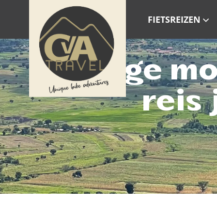
FIETSREIZEN
Veilige m
reis