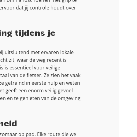
d aan om handschoenen met grip te
ervoor dat jij controle houdt over
ng tijdens je
j uitsluitend met ervaren lokale
ht zit, waar de weg recent is
is essentieel voor veilige
aal van de fietser. Ze zien het vaak
ze getraind in eerste hulp en weten
t geeft een enorm veilig gevoel
lgen en te genieten van de omgeving
heid
t zomaar op pad. Elke route die we