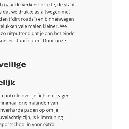
sch naar de verkeersdrukte, de staat
s dat we drukke asfaltwegen met
aden (“dirt roads”) en binnenwegen
gelukken vele malen kleiner. We
zo uitputtend dat je aan het einde
 sneller stuurfouten. Door onze
veilige
lijk
r controle over je fiets en reageer
m minimaal drie maanden van
 onverharde paden op om je
lachtig zijn, is klimtraining
 sportschool in voor extra