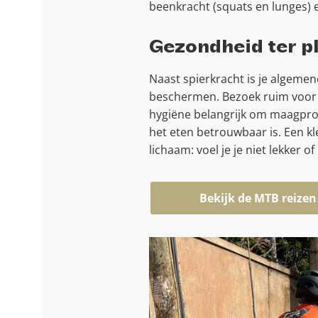
beenkracht (squats en lunges) e
Gezondheid ter p
Naast spierkracht is je algemen
beschermen. Bezoek ruim voor ve
hygiëne belangrijk om maagprob
het eten betrouwbaar is. Een kl
lichaam: voel je je niet lekker o
Bekijk de MTB reizen