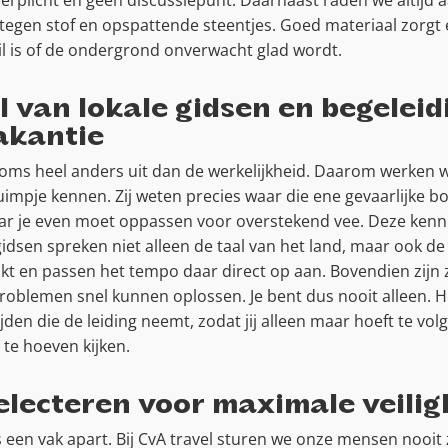
verplicht en geen discussiepunt. Daarnaast raden we altij
 tegen stof en opspattende steentjes. Goed materiaal zorgt 
steil is of de ondergrond onverwacht glad wordt.
 van lokale gidsen en begeleidi
akantie
soms heel anders uit dan de werkelijkheid. Daarom werken wi
impje kennen. Zij weten precies waar die ene gevaarlijke boc
r je even moet oppassen voor overstekend vee. Deze kennis 
dsen spreken niet alleen de taal van het land, maar ook de t
kt en passen het tempo daar direct op aan. Bovendien zijn 
roblemen snel kunnen oplossen. Je bent dus nooit alleen. He
den die de leiding neemt, zodat jij alleen maar hoeft te vo
 te hoeven kijken.
electeren voor maximale veilig
is een vak apart. Bij CvA travel sturen we onze mensen nooi